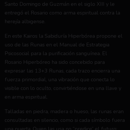
Santo Domingo de Guzmán en el siglo XIII y le 
entregó el Rosario como arma espiritual contra la 
herejía albigense.
En este Kairos la Sabiduría Hiperbórea propone el 
uso de las Runas en el Manual de Estrategia 
Psicosocial para la purificación sanguínea. El 
Rosario Hiperbóreo ha sido concebido para 
expresar las 13+3 Runas, cada trazo encierra una 
fuerza primordial, una vibración que conecta lo 
visible con lo oculto, convirtiéndose en una llave y 
en arma espiritual.
Talladas en piedra, madera o hueso, las runas eran 
consultadas en silencio, como si cada símbolo fuera 
una puerta. Quien las usa no “predice” el futuro: 