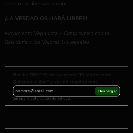
anhelo de libertad interior.
¡LA VERDAD OS HARÁ LIBRES!
Movimiento Veganista – Compromiso con la 
Sabiduría y los Valores Universales
Recibe GRATIS en tu correo "El Misterio de 
Belicena Villca" y varios regalos más.
Sin spam, solo contenido valioso.