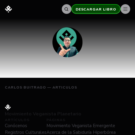
DESCARGAR LIBRO
Carlos
Buitrago
CARLOS BUITRAGO — ARTICULOS
Movimiento Veganista Planetario
ARTÍCULOS
PÁGINAS
Conócenos
Movimiento Veganista Emergente
Registros Culturales
Acerca de la Sabiduría Hiperbórea