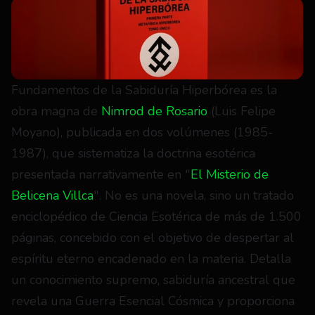
Fundamentos de la Sabiduría Hiperbórea es la 
obra magna de 
Nimrod de Rosario
 (Luis Felipe 
Moyano), publicada en dos volúmenes (1985-
1987), que sistematiza la doctrina esotérica 
presentada narrativamente en "
El Misterio de 
Belicena Villca
". No es una novela, sino un tratado 
enciclopédico de Ciencia Esotérica de más de 1.500 
páginas, concebido con el objetivo de despertar al 
espíritu eterno encadenado en la materia. Detalla 
un conocimiento supremo, sabiduría ancestral que 
revela una Guerra Esencial Cósmica y proporciona 