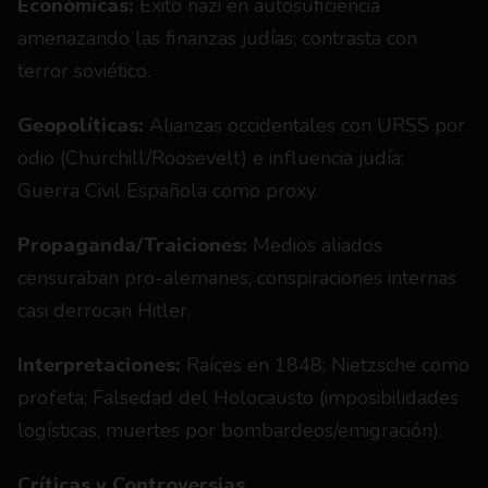
Económicas:
 Éxito nazi en autosuficiencia 
amenazando las finanzas judías; contrasta con 
terror soviético.
Geopolíticas:
 Alianzas occidentales con URSS por 
odio (Churchill/Roosevelt) e influencia judía; 
Guerra Civil Española como proxy.
Propaganda/Traiciones:
 Medios aliados 
censuraban pro-alemanes; conspiraciones internas 
casi derrocan Hitler.
Interpretaciones:
 Raíces en 1848; Nietzsche como 
profeta; Falsedad del Holocausto (imposibilidades 
logísticas, muertes por bombardeos/emigración).
Críticas y Controversias