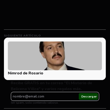
SIGUIENTE ARTÍCULO
Nimrod de Rosario
Recibe GRATIS en tu correo "El Misterio de 
Belicena Villca" y varios regalos más.
Sin spam, solo contenido valioso.