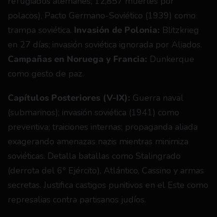
refugiados alemanes, 12,857 muertes por 
polacos), Pacto Germano-Soviético (1939) como 
trampa soviética. 
Invasión de Polonia:
 Blitzkrieg 
en 27 días; invasión soviética ignorada por Aliados. 
Campañas en Noruega y Francia:
 Dunkerque 
como gesto de paz.
Capítulos Posteriores (V-IX):
 Guerra naval 
(submarinos); invasión soviética (1941) como 
preventiva; traiciones internas; propaganda aliada 
exagerando amenazas nazis mientras minimiza 
soviéticas. Detalla batallas como Stalingrado 
(derrota del 6º Ejército), Atlántico, Cassino y armas 
secretas. Justifica castigos punitivos en el Este como 
represalias contra partisanos judíos.