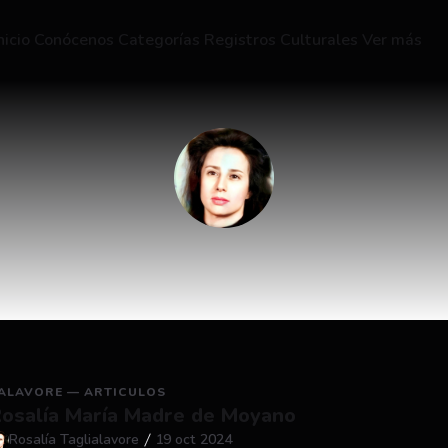
nicio
Conócenos
Categorías
Registros Culturales
Ver más
Rosalía
Taglialavore
IALAVORE — ARTICULOS
osalía María Madre de Moyano
Rosalía Taglialavore
19 oct 2024