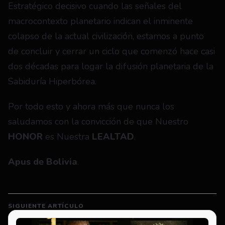
Estratégico decisivo cuando las señales del 
macrocontexto planetario indican el inminente 
colapso de la actual civilización, estamos a punto 
de concluir y cerrar un ciclo que comenzó hace casi 
dos décadas para logar la difusión planetaria de la 
Sabiduría Hiperbórea.
Por todo esto y ahora más que nunca los 
saludamos con la convicción de que Nuestro 
HONOR
 es Nuestra 
LEALTAD
.
Apus de Bolivia
.
SIGUIENTE ARTÍCULO