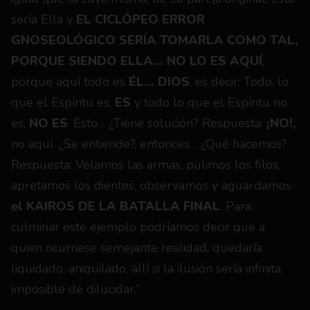
sería Ella y 
EL CICLÓPEO ERROR 
GNOSEOLÓGICO SERÍA TOMARLA COMO TAL, 
PORQUE SIENDO ELLA… NO LO ES AQUÍ
, 
porque aquí todo es 
ÉL… DIOS
, es decir: Todo, lo 
que el Espíritu es, 
ES
 y todo lo que el Espíritu no 
es, 
NO ES
. Esto… ¿Tiene solución? Respuesta: 
¡NO!,
no aquí. ¿Se entiende?, entonces… ¿Qué hacemos? 
Respuesta: Velamos las armas, pulimos los filos, 
apretamos los dientes, observamos y aguardamos 
el KAIROS DE LA BATALLA FINAL
. Para 
culminar este ejemplo podríamos decir que a 
quien ocurriese semejante realidad, quedaría 
liquidado, aniquilado, allí si la ilusión sería infinita, 
imposible de dilucidar.”