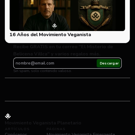
16 Años del Movimiento Veganista
Recibe GRATIS en tu correo "El Misterio de 
Belicena Villca" y varios regalos más.
Sin spam, solo contenido valioso.
Movimiento Veganista Planetario
ARTÍCULOS
PÁGINAS
Conócenos
Movimiento Veganista Emergente