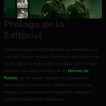
Prólogo de la 
Editorial
Constituye para la Editorial todo un privilegio y el 
más alto Honor, realizar la primera edición de una 
de las obras consideradas “perdidas” del prodigio 
literario y la sabiduría integral de 
Nimrod de 
Rosario
. Es necesario realizar las aclaraciones 
pertinentes a la presente inédita edición de un 
ensayo cuyos esbozos y fragmentos llegaron a 
nuestras manos hace tiempo ya. 