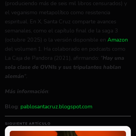
(produciendo más de seis mil libros censurados) y 
el veganismo metapolítico como resistencia 
espiritual. En X, Santa Cruz comparte avances 
semanales, como el capítulo final de la saga 3 
(octubre 2025) o la versión disponible en 
Amazon
del volumen 1. Ha colaborado en podcasts como 
La Caja de Pandora (2021), afirmando: 
"
Hay una 
sola clase de OVNIs y sus tripulantes hablan 
alemán
".
Más información
:
Blog
: 
pablosantacruz.blogspot.com
SIGUIENTE ARTÍCULO