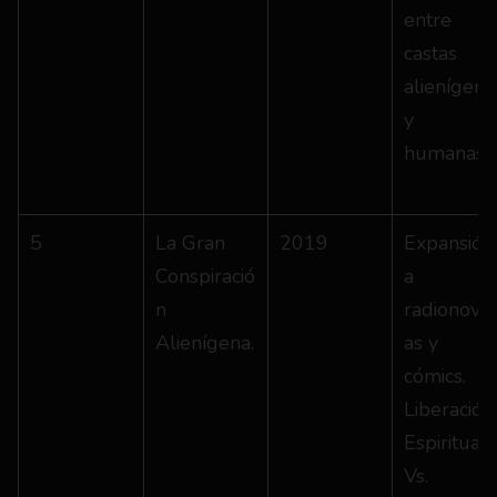
entre 
castas 
alienígenas
y 
humanas”.
5
La Gran 
2019
Expansión 
Conspiració
a 
n 
radionove
Alienígena.
as y 
cómics. 
Liberación 
Espiritual 
Vs. 