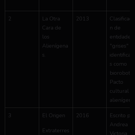
2
La Otra 
2013
Clasificaci
Cara de 
n de 
los 
entidades, 
Alienígena
"grises" 
s.
identificad
s como 
biorobots. 
Pacto 
cultural 
alienígena
3
El Origen
2016
Escrito por
Andrea 
Extraterres
Victoria 