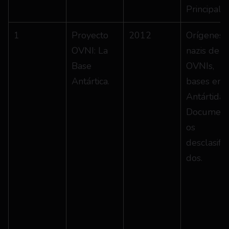
Principal
1
Proyecto 
2012
Orígenes 
OVNI: La 
nazis de 
Base 
OVNIs, 
Antártica.
bases en la
Antártida. 
Document
os 
desclasific
dos.