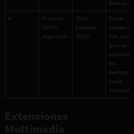
Sinarquía.
6
Proyecto 
2020 
Razas 
OVNIs 
(lanzado 
extraterre
Argentum.
2020)
tres, castas
guerreras
sacerdotal
es. 
Reinterpr
tación 
Annunaki.
Extensiones 
Multimedia