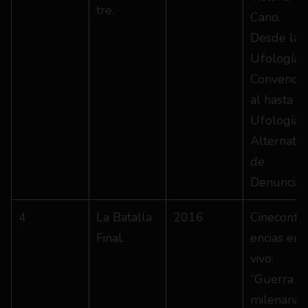
tre.
Cano. 
Desde la 
Ufología 
Convencio
al hasta la 
Ufología 
Alternativa
de 
Denuncia.
4
La Batalla 
2016
Cineconfe
Final.
encias en 
vivo: 
“Guerra 
milenaria 