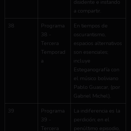
disidente e instando 
a compartir.
38
Programa 
En tiempos de 
38 - 
oscurantismo, 
Tercera 
espacios alternativos 
Temporad
son esenciales; 
a
incluye 
Esteganografía con 
el músico boliviano 
Pablo Guascar, (por 
Gabriel Michel).
39
Programa 
La indiferencia es la 
39 - 
perdición; en el 
Tercera 
penúltimo episodio, 