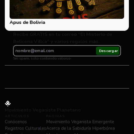
Apus de Bolivia
Recibe GRATIS en tu correo "El Misterio de 
Belicena Villca" y varios regalos más.
Sin spam, solo contenido valioso.
Movimiento Veganista Planetario
ARTÍCULOS
PÁGINAS
Conócenos
Movimiento Veganista Emergente
Registros Culturales
Acerca de la Sabiduría Hiperbórea