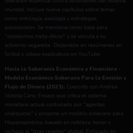
liberación espiritual contra distorsiones del sistema 
mundial. Incluye nueve capítulos sobre temas 
como ontología, axiología y estrategias 
psicosociales. Se menciona como base para 
"socialismos meta-éticos" y se vincula a su 
activismo veganista. 
Disponible en resúmenes en 
Scribd y videos explicativos en YouTube.
Hacia la Soberanía Económica y Financiera - 
Modelo Económico Soberano Para la Emisión y 
Flujo de Dinero (2023): 
Coescrito con Andrea 
Victoria Cano. Ensayo que critica el sistema 
monetario actual controlado por "agentes 
sinárquicos" y propone un modelo soberano para 
Hispanoamérica, basado en nobleza, honor y 
rechazo al "gran reseteo" global. Enfocado en 