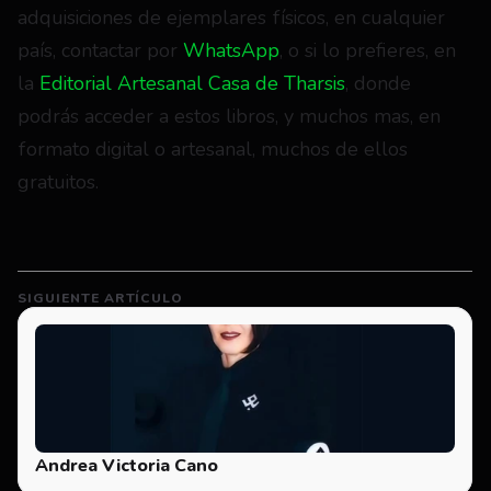
adquisiciones de ejemplares físicos, en cualquier 
país, contactar por 
WhatsApp
, o si lo prefieres, en 
la 
Editorial Artesanal Casa de Tharsis
, donde 
podrás acceder a estos libros, y muchos mas, en 
formato digital o artesanal, muchos de ellos 
gratuitos.
SIGUIENTE ARTÍCULO
Andrea Victoria Cano