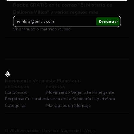
Recibe GRATIS en tu correo "El Misterio de 
Belicena Villca" y varios regalos más.
Sin spam, solo contenido valioso.
Movimiento Veganista Planetario
ARTÍCULOS
PÁGINAS
Conócenos
Movimiento Veganista Emergente
Registros Culturales
Acerca de la Sabiduría Hiperbórea
Categorías
Mandanos un Mensaje
© 2026 Asociación Universal Virgen de la Vega