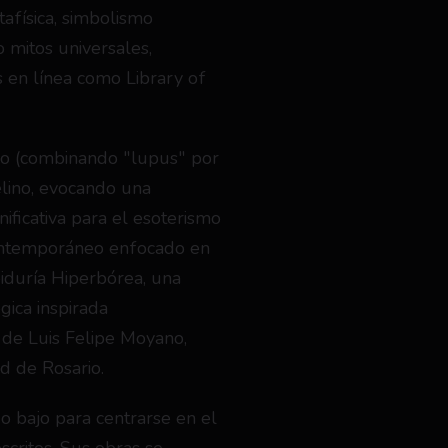
física, simbolismo 
 mitos universales, 
 en línea como Library of 
o (combinando "lupus" por 
elino, evocando una 
ificativa para el esoterismo 
ontemporáneo enfocado en 
biduría Hiperbórea, una 
gica inspirada 
 de Luis Felipe Moyano, 
 de Rosario.
 bajo para centrarse en el 