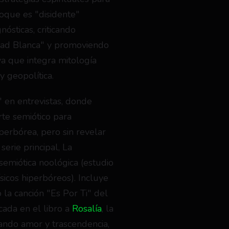
oque es "disidente" 
ósticas, criticando 
idad Blanca" y promoviendo 
va que integra mitología 
y geopolítica.
en entrevistas, donde 
te semiótico para 
erbórea, pero sin revelar 
erie principal, La 
semiótica noológica (estudio 
icos hiperbóreos). Incluye 
 la canción "Es Por Ti" del 
ada en el libro a 
Rosalía
, la 
ndo amor y trascendencia, 