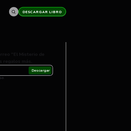
DESCARGAR LIBRO
reo "El Misterio de 
os regalos más.
so.