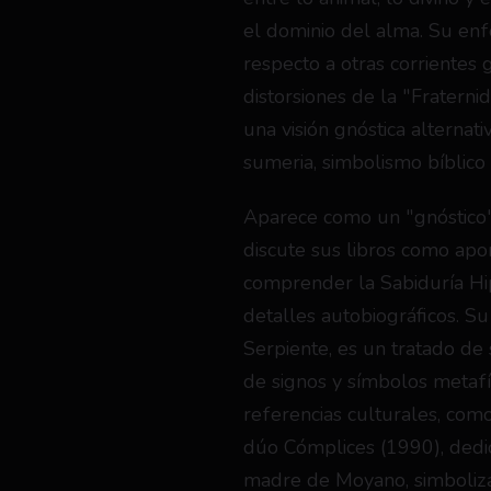
el dominio del alma. Su enf
respecto a otras corrientes gn
distorsiones de la "Fratern
una visión gnóstica alternati
sumeria, simbolismo bíblico 
Aparece como un "gnóstico" 
discute sus libros como apor
comprender la Sabiduría Hip
detalles autobiográficos. Su s
Serpiente, es un tratado de 
de signos y símbolos metafís
referencias culturales, como
dúo Cómplices (1990), dedic
madre de Moyano, simboliza