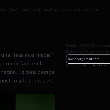
nicio
Conócenos
Categorías
Registros Culturales
Ver más
Recibe GRATIS en tu cor
Belicena Villca" y vari
una "raza intermedia" 
, con énfasis en la 
Sin spam, solo contenido valio
inación. Es considerada 
stico a los libros de 