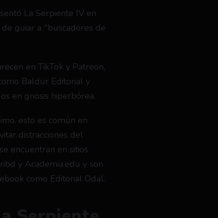
esentó La Serpiente IV en 
de guiar a "buscadores de 
recen en TikTok y Patreon, 
omo Baldur Editorial y 
os en gnosis hiperbórea.
nimo, esto es común en 
itar distracciones del 
se encuentran en sitios 
ribd y Academia.edu y son 
ebook como Editorial Odal.
La Serpiente.