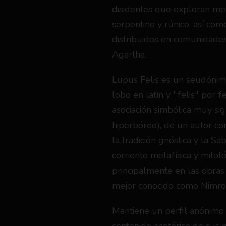
disidentes que exploran meta
serpentino y rúnico, así como
distribuidos en comunidades
Agartha.
Lupus Felis es un seudónim
lobo en latín y "felis" por f
asociación simbólica muy sign
hiperbóreo), de un autor c
la tradición gnóstica y la Sa
corriente metafísica y mitoló
principalmente en las obras
mejor conocido como Nimrod
Mantiene un perfil anónimo o