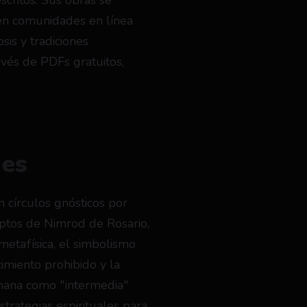
critos. Sus obras se 
en comunidades en línea 
is y tradiciones 
vés de PDFs gratuitos, 
nes
 círculos gnósticos por 
eptos de Nimrod de Rosario, 
etafísica, el simbolismo 
miento prohibido y la 
mana como "intermedia" 
strategias espirituales para 