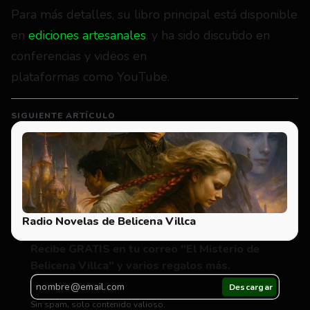
Para más detalles, su libro principal está disponible 
en 
ediciones artesanales
, y ha sido discutido en 
conferencias y videos en 
plataformas como YouTube.
SIGUIENTE ARTÍCULO
Radio Novelas de Belicena Villca
Recibe GRATIS en tu correo "El Misterio de 
Belicena Villca" y varios regalos más.
Sin spam, solo contenido valioso.