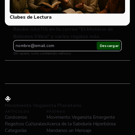
Clubes de Lectura
Recibe GRATIS en tu correo "El Misterio de 
Belicena Villca" y varios regalos más.
Sin spam, solo contenido valioso.
Movimiento Veganista Planetario
ARTÍCULOS
PÁGINAS
Conócenos
Movimiento Veganista Emergente
Registros Culturales
Acerca de la Sabiduría Hiperbórea
Categorías
Mandanos un Mensaje