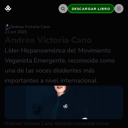
DESCARGAR LIBRO
Andrea Victoria Cano
21 oct 2025
Andrea Victoria Cano
Líder Hispanoamérica del Movimiento 
Veganista Emergente, reconocida como 
una de las voces disidentes más 
importantes a nivel internacional.
Andrea Victoria Cano, también conocida como 