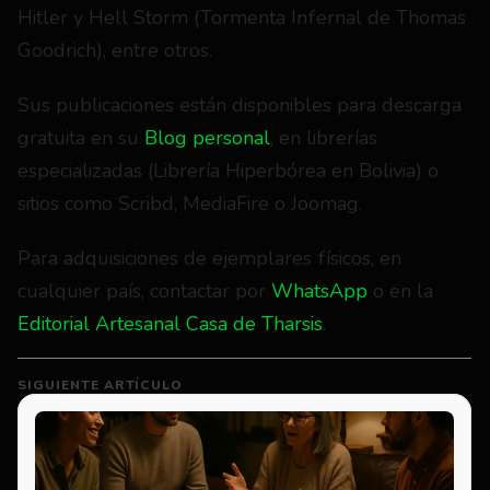
Hitler y Hell Storm (Tormenta Infernal de Thomas 
Goodrich), entre otros.
Sus publicaciones están disponibles para descarga 
gratuita en su 
Blog personal
, en librerías 
especializadas (Librería Hiperbórea en Bolivia) o 
sitios como Scribd, MediaFire o Joomag.
Para adquisiciones de ejemplares físicos, en 
cualquier país, contactar por 
WhatsApp 
o en la 
Editorial Artesanal Casa de Tharsis
.
SIGUIENTE ARTÍCULO